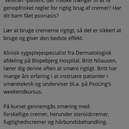
“veteran“-patient, der måske trænger til at få
genopfrisket regler for rigtig brug af cremer? Har
dit barn fået psoriasis?
Lær at bruge cremerne rigtigt, så det er sikkert at
bruge og giver den bedste effekt.
Klinisk sygeplejespecialist fra Dermatologisk
afdeling på Bispebjerg Hospital, Britt Nilausen,
lærer dig denne aften at smøre rigtigt. Britt har
mange års erfaring i at instruere patienter i
smøreteknik og underviser bl.a. på PsoUng’s
weekendkursus.
På kurset gennemgås smøring med
forskellige
cremer, herunder steroidcremer,
fugtighedscremer og hårbundsbehandling.