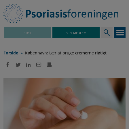
Gå
til
hovedindhold
STØT
BLIV MEDLEM
Hovedmenu
Brødkrumme
Forside
København: Lær at bruge cremerne rigtigt