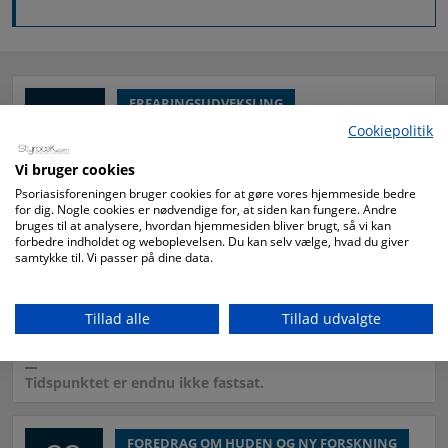
10
ERFARINGSUDVEKSLING
Cookiepolitik
Århus: Lad os mødes og
NOV
udveksle erfaringer
Vi bruger cookies
Det er den 10. november 2026 kl. 19.00-21.00.
Psoriasisforeningen bruger cookies for at gøre vores hjemmeside bedre
for dig. Nogle cookies er nødvendige for, at siden kan fungere. Andre
Marselisborg Centret, Evald Kroghs Gade 9, 8000 Århus.
bruges til at analysere, hvordan hjemmesiden bliver brugt, så vi kan
forbedre indholdet og weboplevelsen. Du kan selv vælge, hvad du giver
samtykke til. Vi passer på dine data.
29
VERDENS PSORIASISDAG
København: Gå med på Verdens
OKT
Tillad alle
Tillad udvalgte
Psoriasisdag
Stedet er endnu fastsat.
Tidspunktet er endnu ikke fastsat.
FOREDRAG OM HUDEN OG NY FORSKNING