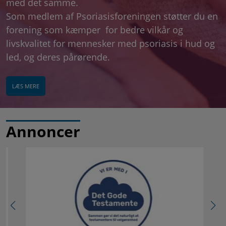
med det samme.
Som medlem af Psoriasisforeningen støtter du en
forening som kæmper for bedre vilkår og
livskvalitet for mennesker med psoriasis i hud og
led, og deres pårørende.
LÆS MERE
Annoncer
Læs
mere
om
Det
Gode