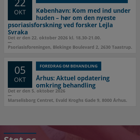
22
København: Kom med ind under
OKT
huden – hør om den nyeste
psoriasisforskning ved forsker Lejla
Svraka
Det er den 22. oktober 2026 kl. 18.30-21.00.
Psoriasisforeningen, Blekinge Boulevard 2, 2630 Taastrup.
05
FOREDRAG OM BEHANDLING
Århus: Aktuel opdatering
OKT
omkring behandling
Det er den 5. oktober 2026
Marselisborg Centret, Evald Kroghs Gade 9, 8000 Århus.
Støt os