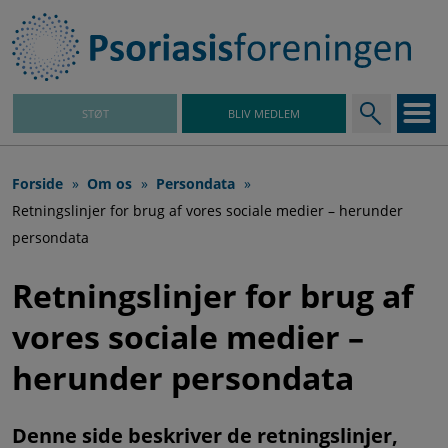
Gå
til
hovedindhold
STØT
BLIV MEDLEM
Hovedmenu
Brødkrumme
Forside
Om os
Persondata
Retningslinjer for brug af vores sociale medier – herunder
persondata
Retningslinjer for brug af
vores sociale medier –
herunder persondata
Denne side beskriver de retningslinjer,