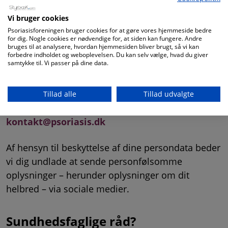
administratorer kan fjerne opslag eller
kommentarer, hvis de indeholder indhold, der er i
Vi bruger cookies
strid med gruppens formål eller disse
Psoriasisforeningen bruger cookies for at gøre vores hjemmeside bedre
for dig. Nogle cookies er nødvendige for, at siden kan fungere. Andre
retningslinjer.
bruges til at analysere, hvordan hjemmesiden bliver brugt, så vi kan
forbedre indholdet og weboplevelsen. Du kan selv vælge, hvad du giver
samtykke til. Vi passer på dine data.
Beskeder via sociale medier?
Har du et spørgsmål til Psoriasisforeningen, som
Tillad alle
Tillad udvalgte
du ønsker svar på, skal det sendes til
kontakt@psoriasis.dk
Af hensyn til beskyttelse af dine persondata beder
vi dig undlade at sende personfølsomme
oplysninger – herunder oplysninger om dit
helbred – via sociale medier.
Sundhedsfaglige råd?