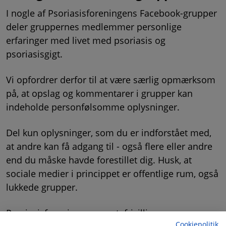
I nogle af Psoriasisforeningens Facebook-grupper
deler gruppernes medlemmer personlige
erfaringer med livet med psoriasis og
psoriasisgigt.
Vi opfordrer derfor til at være særlig opmærksom
på, at opslag og kommentarer i grupper kan
indeholde personfølsomme oplysninger.
Del kun oplysninger, som du er indforstået med,
at andre kan få adgang til - også flere eller andre
end du måske havde forestillet dig. Husk, at
sociale medier i princippet er offentlige rum, også
lukkede grupper.
Psoriasisforeningen og evt. frivillige
Cookiepolitik