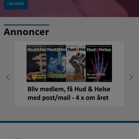
LÆS MERE
Annoncer
Bliv
medlem
her